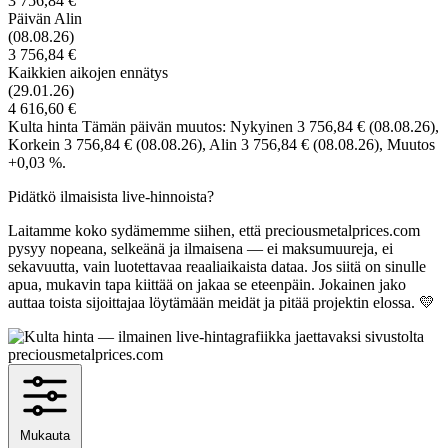
3 756,84 €
Päivän Alin
(08.08.26)
3 756,84 €
Kaikkien aikojen ennätys
(29.01.26)
4 616,60 €
Kulta hinta Tämän päivän muutos: Nykyinen 3 756,84 €
(08.08.26)
,
Korkein 3 756,84 €
(08.08.26)
, Alin 3 756,84 €
(08.08.26)
, Muutos
+0,03 %.
Pidätkö ilmaisista live-hinnoista?
Laitamme koko sydämemme siihen, että preciousmetalprices.com
pysyy nopeana, selkeänä ja ilmaisena — ei maksumuureja, ei
sekavuutta, vain luotettavaa reaaliaikaista dataa. Jos siitä on sinulle
apua, mukavin tapa kiittää on jakaa se eteenpäin. Jokainen jako
auttaa toista sijoittajaa löytämään meidät ja pitää projektin elossa. 💛
Mukauta