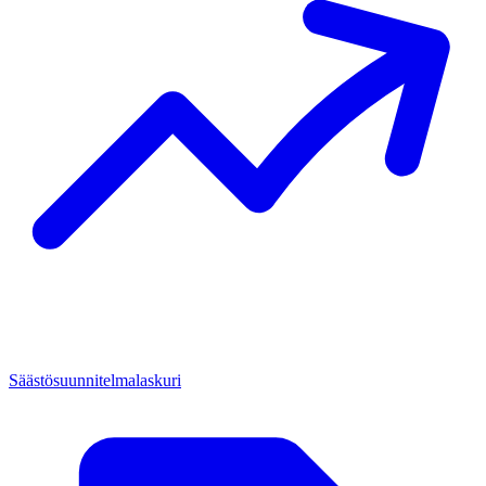
Säästösuunnitelma­laskuri