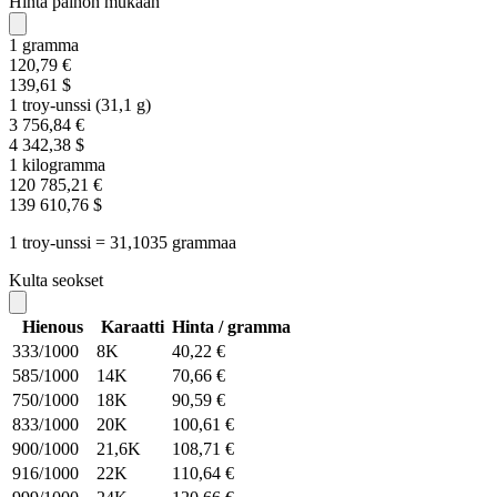
Hinta painon mukaan
1 gramma
120,79 €
139,61 $
1 troy-unssi (31,1 g)
3 756,84 €
4 342,38 $
1 kilogramma
120 785,21 €
139 610,76 $
1 troy-unssi = 31,1035 grammaa
Kulta seokset
Hienous
Karaatti
Hinta / gramma
333/1000
8K
40,22 €
585/1000
14K
70,66 €
750/1000
18K
90,59 €
833/1000
20K
100,61 €
900/1000
21,6K
108,71 €
916/1000
22K
110,64 €