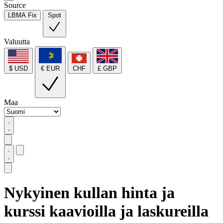
Source
LBMA Fix
Spot
Valuutta
$ USD
€ EUR
CHF
£ GBP
Maa
Nykyinen kullan hinta ja
kurssi kaavioilla ja laskureilla