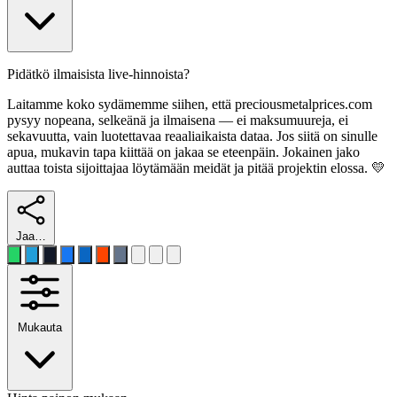
Pidätkö ilmaisista live-hinnoista?
Laitamme koko sydämemme siihen, että preciousmetalprices.com
pysyy nopeana, selkeänä ja ilmaisena — ei maksumuureja, ei
sekavuutta, vain luotettavaa reaaliaikaista dataa. Jos siitä on sinulle
apua, mukavin tapa kiittää on jakaa se eteenpäin. Jokainen jako
auttaa toista sijoittajaa löytämään meidät ja pitää projektin elossa. 💛
Jaa…
Mukauta