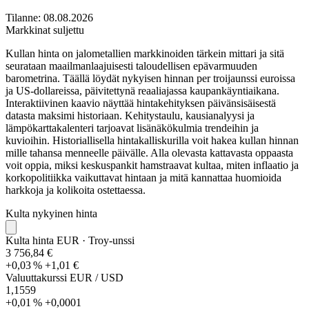
Tilanne: 08.08.2026
Markkinat suljettu
Kullan hinta on jalometallien markkinoiden tärkein mittari ja sitä
seurataan maailmanlaajuisesti taloudellisen epävarmuuden
barometrina. Täällä löydät nykyisen hinnan per troijaunssi euroissa
ja US-dollareissa, päivitettynä reaaliajassa kaupankäyntiaikana.
Interaktiivinen kaavio näyttää hintakehityksen päivänsisäisestä
datasta maksimi historiaan. Kehitystaulu, kausianalyysi ja
lämpökarttakalenteri tarjoavat lisänäkökulmia trendeihin ja
kuvioihin. Historiallisella hintakalliskurilla voit hakea kullan hinnan
mille tahansa menneelle päivälle. Alla olevasta kattavasta oppaasta
voit oppia, miksi keskuspankit hamstraavat kultaa, miten inflaatio ja
korkopolitiikka vaikuttavat hintaan ja mitä kannattaa huomioida
harkkoja ja kolikoita ostettaessa.
Kulta nykyinen hinta
Kulta hinta EUR
· Troy-unssi
3 756,84 €
+0,03 %
+1,01 €
Valuuttakurssi EUR / USD
1,1559
+0,01 %
+0,0001