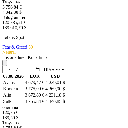
Troy-unssi
3 756,84 €
4 342,38 $
Kilogramma
120 785,21 €
139 610,76 $
Lähde: Spot
Fear & Greed
59
Neutral
Historiallinen Kulta hinta
07.08.2026
EUR
USD
Avaus
3 679,47 €
4 239,01 $
Korkein
3 775,09 €
4 369,90 $
Alin
3 672,89 €
4 231,18 $
Sulku
3 755,84 €
4 340,85 $
Gramma
120,75 €
139,56 $
Troy-unssi
3 755,84 €