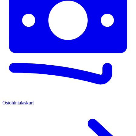
Ostohinta­laskuri