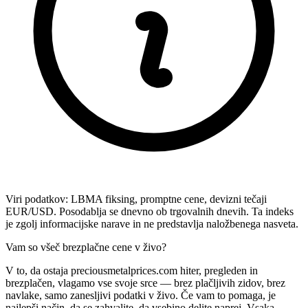
Viri podatkov: LBMA fiksing, promptne cene, devizni tečaji
EUR/USD. Posodablja se dnevno ob trgovalnih dnevih. Ta indeks
je zgolj informacijske narave in ne predstavlja naložbenega nasveta.
Vam so všeč brezplačne cene v živo?
V to, da ostaja preciousmetalprices.com hiter, pregleden in
brezplačen, vlagamo vse svoje srce — brez plačljivih zidov, brez
navlake, samo zanesljivi podatki v živo. Če vam to pomaga, je
najlepši način, da se zahvalite, da vsebino delite naprej. Vsaka