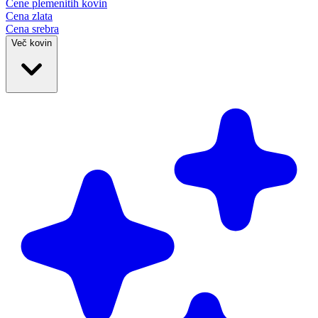
Cene plemenitih
kovin
Cena zlata
Cena srebra
Več kovin