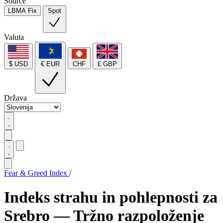
Source
LBMA Fix
Spot
Valuta
$ USD
€ EUR
CHF
£ GBP
Država
Fear & Greed Index
/
Indeks strahu in pohlepnosti za
Srebro — Tržno razpoloženje