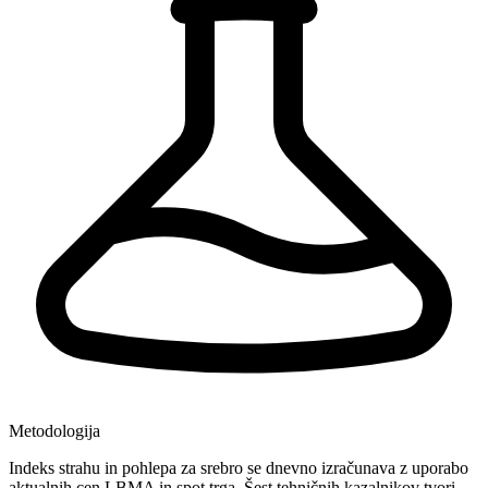
Metodologija
Indeks strahu in pohlepa za srebro se dnevno izračunava z uporabo
aktualnih cen LBMA in spot trga. Šest tehničnih kazalnikov tvori