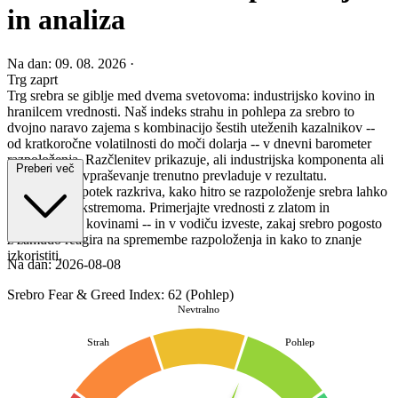
in analiza
Na dan: 09. 08. 2026
·
Trg zaprt
Trg srebra se giblje med dvema svetovoma: industrijsko kovino in
hranilcem vrednosti. Naš indeks strahu in pohlepa za srebro to
dvojno naravo zajema s kombinacijo šestih uteženih kazalnikov --
od kratkoročne volatilnosti do moči dolarja -- v dnevni barometer
razpoloženja. Razčlenitev prikazuje, ali industrijska komponenta ali
Preberi več
naložbeno povpraševanje trenutno prevladuje v rezultatu.
Zgodovinski potek razkriva, kako hitro se razpoloženje srebra lahko
zaniha med ekstremoma. Primerjajte vrednosti z zlatom in
industrijskimi kovinami -- in v vodiču izveste, zakaj srebro pogosto
z zamudo reagira na spremembe razpoloženja in kako to znanje
izkoristiti.
Na dan: 2026-08-08
Srebro Fear & Greed Index: 62 (Pohlep)
Nevtralno
Strah
Pohlep