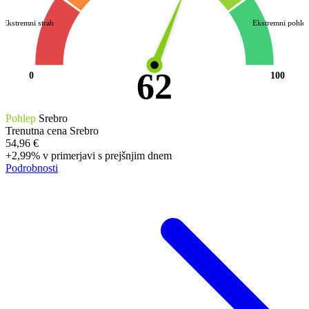
Ekstremni strah
Ekstremni pohle
62
0
100
Pohlep
Srebro
Trenutna cena Srebro
54,96 €
+2,99%
v primerjavi s prejšnjim dnem
Podrobnosti