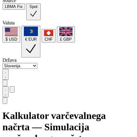
Source
LBMA Fix
Spot
Valuta
$ USD
€ EUR
CHF
£ GBP
Država
Kalkulator varčevalnega
načrta — Simulacija