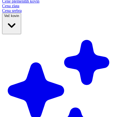
Cene plemenitih
kovin
Cena zlata
Cena srebra
Več kovin