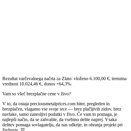
Rezultat varčevalnega načrta za Zlato: vloženo 6.100,00 €, trenutna
vrednost 10.024,46 €, donos +64,3%.
Vam so všeč brezplačne cene v živo?
V to, da ostaja preciousmetalprices.com hiter, pregleden in
brezplačen, vlagamo vse svoje srce — brez plačljivih zidov, brez
navlake, samo zanesljivi podatki v živo. Če vam to pomaga, je
najlepši način, da se zahvalite, da vsebino delite naprej. Vsaka
delitev pomaga sovlagatelju, da nas odkrije, in ohranja projekt pri
življenju. 💛