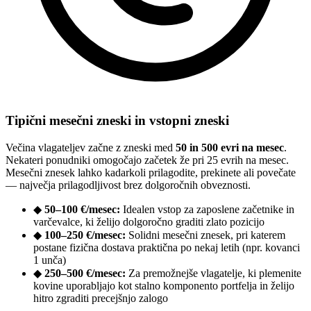
Tipični mesečni zneski in vstopni zneski
Večina vlagateljev začne z zneski med
50 in 500 evri na mesec
.
Nekateri ponudniki omogočajo začetek že pri 25 evrih na mesec.
Mesečni znesek lahko kadarkoli prilagodite, prekinete ali povečate
— največja prilagodljivost brez dolgoročnih obveznosti.
◆
50–100 €/mesec:
Idealen vstop za zaposlene začetnike in
varčevalce, ki želijo dolgoročno graditi zlato pozicijo
◆
100–250 €/mesec:
Solidni mesečni znesek, pri katerem
postane fizična dostava praktična po nekaj letih (npr. kovanci
1 unča)
◆
250–500 €/mesec:
Za premožnejše vlagatelje, ki plemenite
kovine uporabljajo kot stalno komponento portfelja in želijo
hitro zgraditi precejšnjo zalogo