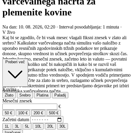
varčevalnega načrta za
plemenite kovine
Na dan: 10. 08. 2026, 02:20
·
Interval posodabljanja: 1 minuta
·
V živo
Kaj bi se zgodilo, če bi vsak mesec vlagali fiksni znesek v zlato ali
srebro? Kalkulator varčevalnega načrta simulira vašo naložbo z
uporabo resničnih zgodovinskih tržnih podatkov ter prikazuje
donose, skupno vrednost in učinek povprečenja stroškov skozi čas.
Izberite kovino, mesečni znesek, začetno leto in valuto — povratni
Preberi več
test izračuna, koliko unč bi nakopičili in kako bi se razvil vaš
portfelj. Graf prikazuje potek naložbe, vključno s kumulativnimi
vplačili in trenutno tržno vrednostjo. V spodnjem vodiču primerjamo
varčevalne načrte za zlato in srebro, razlagamo učinek povprečenja
stroškov s konkretnimi primeri ter predstavljamo dejavnike pri izbiri
Kovina
ponudnika varčevalnega načrta.
Zlato
Srebro
Platina
Paladij
Mesečni znesek
€
50 €
100 €
200 €
500 €
Začetni datum
1L
3L
5L
10L
20L
30L
Izračunaj