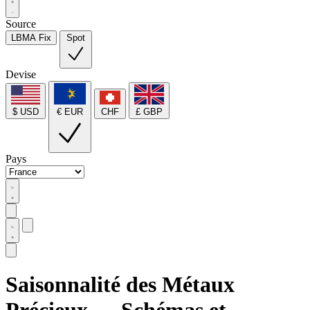
Source
LBMA Fix
Spot
Devise
$ USD
€ EUR
CHF
£ GBP
Pays
Saisonnalité des Métaux