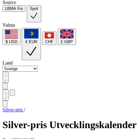
Source
LBMA Fix
Spot
Valuta
$ USD
€ EUR
CHF
£ GBP
Land
Silver-pris
/
Silver-pris Utvecklingskalender