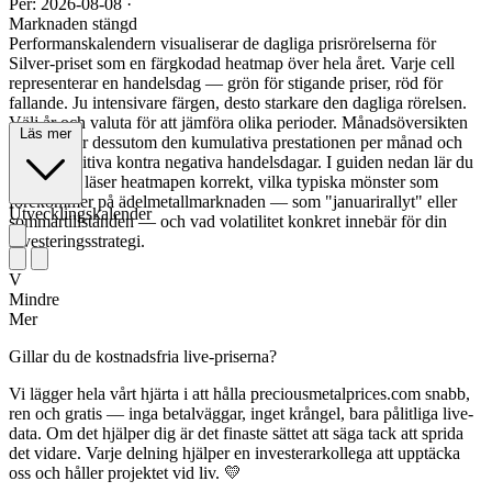
Per: 2026-08-08
·
Marknaden stängd
Performanskalendern visualiserar de dagliga prisrörelserna för
Silver-priset som en färgkodad heatmap över hela året. Varje cell
representerar en handelsdag — grön för stigande priser, röd för
fallande. Ju intensivare färgen, desto starkare den dagliga rörelsen.
Välj år och valuta för att jämföra olika perioder. Månadsöversikten
Läs mer
nedan visar dessutom den kumulativa prestationen per månad och
antalet positiva kontra negativa handelsdagar. I guiden nedan lär du
dig hur du läser heatmapen korrekt, vilka typiska mönster som
förekommer på ädelmetallmarknaden — som "januarirallyt" eller
Utvecklingskalender
sommartillstånden — och vad volatilitet konkret innebär för din
investeringsstrategi.
V
Mindre
Mer
Gillar du de kostnadsfria live-priserna?
Vi lägger hela vårt hjärta i att hålla preciousmetalprices.com snabb,
ren och gratis — inga betalväggar, inget krångel, bara pålitliga live-
data. Om det hjälper dig är det finaste sättet att säga tack att sprida
det vidare. Varje delning hjälper en investerarkollega att upptäcka
oss och håller projektet vid liv. 💛