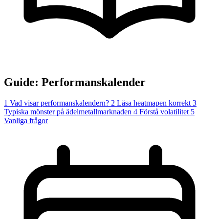
Guide: Performanskalender
1
Vad visar performanskalendern?
2
Läsa heatmapen korrekt
3
Typiska mönster på ädelmetallmarknaden
4
Förstå volatilitet
5
Vanliga frågor