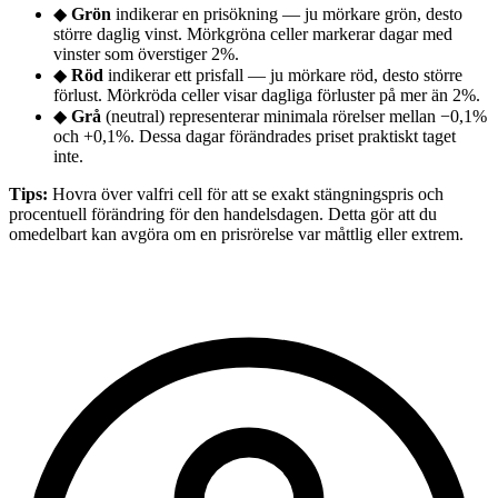
◆
Grön
indikerar en prisökning — ju mörkare grön, desto
större daglig vinst. Mörkgröna celler markerar dagar med
vinster som överstiger 2%.
◆
Röd
indikerar ett prisfall — ju mörkare röd, desto större
förlust. Mörkröda celler visar dagliga förluster på mer än 2%.
◆
Grå
(neutral) representerar minimala rörelser mellan −0,1%
och +0,1%. Dessa dagar förändrades priset praktiskt taget
inte.
Tips:
Hovra över valfri cell för att se exakt stängningspris och
procentuell förändring för den handelsdagen. Detta gör att du
omedelbart kan avgöra om en prisrörelse var måttlig eller extrem.