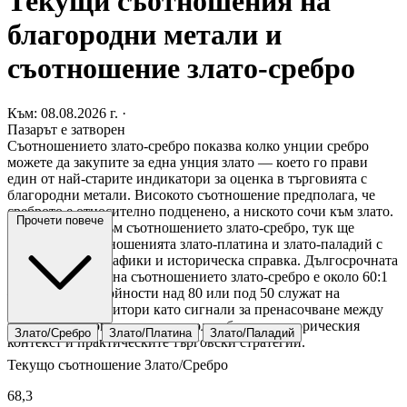
Текущи съотношения на
благородни метали и
съотношение злато-сребро
Към: 08.08.2026 г.
·
Пазарът е затворен
Съотношението злато-сребро показва колко унции сребро
можете да закупите за една унция злато — което го прави
един от най-старите индикатори за оценка в търговията с
благородни метали. Високото съотношение предполага, че
среброто е относително подценено, а ниското сочи към злато.
Прочети повече
В допълнение към съотношението злато-сребро, тук ще
намерите и съотношенията злато-платина и злато-паладий с
интерактивни графики и историческа справка. Дългосрочната
средна стойност на съотношението злато-сребро е около 60:1
— екстремни стойности над 80 или под 50 служат на
опитните инвеститори като сигнали за пренасочване между
металите. Ръководството по-долу обхваща историческия
Злато/Сребро
Злато/Платина
Злато/Паладий
контекст и практическите търговски стратегии.
Текущо съотношение Злато/Сребро
68,3