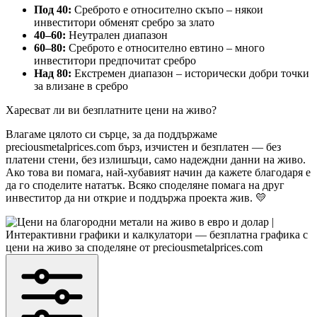
Под 40:
Среброто е относително скъпо – някои
инвеститори обменят сребро за злато
40–60:
Неутрален диапазон
60–80:
Среброто е относително евтино – много
инвеститори предпочитат сребро
Над 80:
Екстремен диапазон – исторически добри точки
за влизане в сребро
Харесват ли ви безплатните цени на живо?
Влагаме цялото си сърце, за да поддържаме
preciousmetalprices.com бърз, изчистен и безплатен — без
платени стени, без излишъци, само надеждни данни на живо.
Ако това ви помага, най-хубавият начин да кажете благодаря е
да го споделите нататък. Всяко споделяне помага на друг
инвеститор да ни открие и поддържа проекта жив. 💛