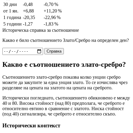
30 дни
-0,48
-0,70 %
от 1 ян.
+6,88
+11,20 %
1 година
-20,35
-22,96 %
5 години
-1,27
-1,83 %
Историческа справка за съотношение
Какво е било съотношението Злато/Сребро на определен ден?
Справка
Какво е съотношението злато-сребро?
Съотношението злато-сребро показва колко унции сребро
можете да закупите за една унция злато. То се изчислява чрез
разделяне на цената на златото на цената на среброто.
Исторически погледнато, съотношението обикновено е между
40 и 80. Висока стойност (над 80) предполага, че среброто е
относително евтино в сравнение с златото. Ниска стойност
(под 40) сигнализира, че среброто е относително скъпо.
Исторически контекст