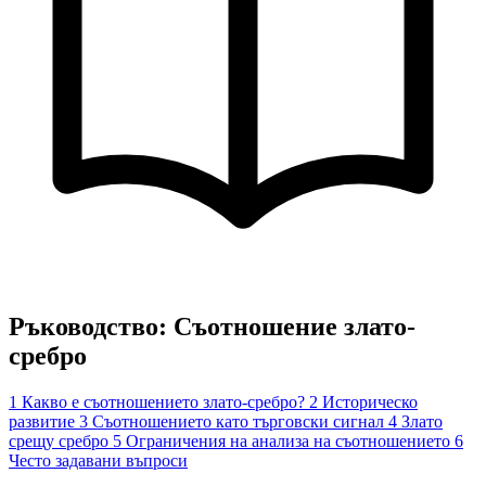
Ръководство: Съотношение злато-
сребро
1
Какво е съотношението злато-сребро?
2
Историческо
развитие
3
Съотношението като търговски сигнал
4
Злато
срещу сребро
5
Ограничения на анализа на съотношението
6
Често задавани въпроси