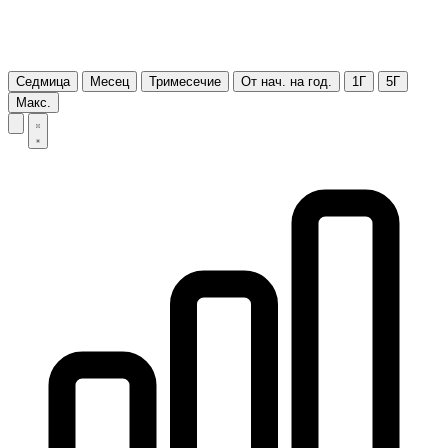
Седмица
Месец
Тримесечие
От нач. на год.
1Г
5Г
Макс.