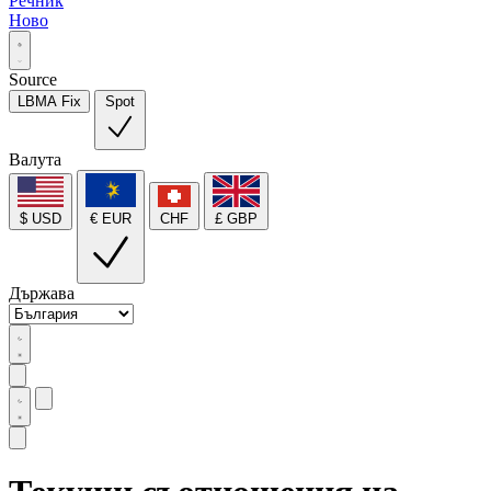
Речник
Ново
Source
LBMA Fix
Spot
Валута
$ USD
€ EUR
CHF
£ GBP
Държава