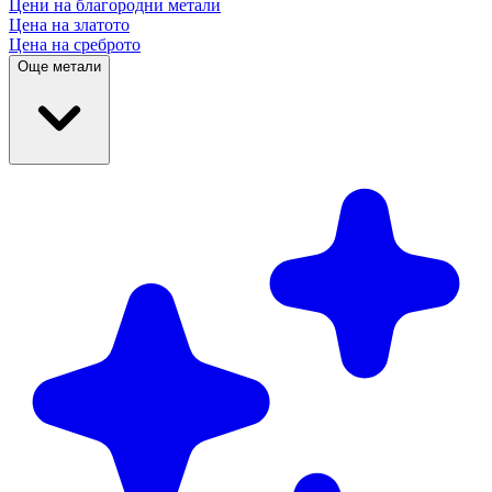
Цени на благородни
метали
Цена на златото
Цена на среброто
Още метали