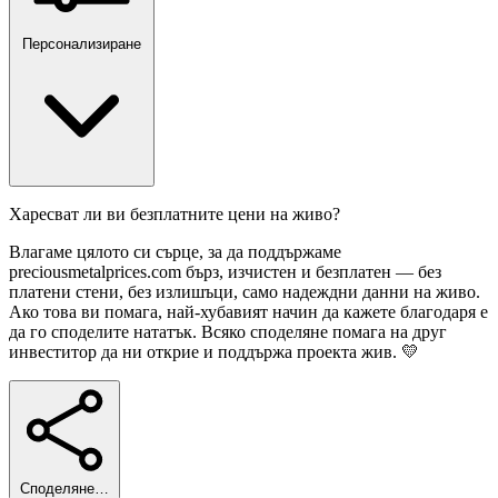
Персонализиране
Харесват ли ви безплатните цени на живо?
Влагаме цялото си сърце, за да поддържаме
preciousmetalprices.com бърз, изчистен и безплатен — без
платени стени, без излишъци, само надеждни данни на живо.
Ако това ви помага, най-хубавият начин да кажете благодаря е
да го споделите нататък. Всяко споделяне помага на друг
инвеститор да ни открие и поддържа проекта жив. 💛
Споделяне…