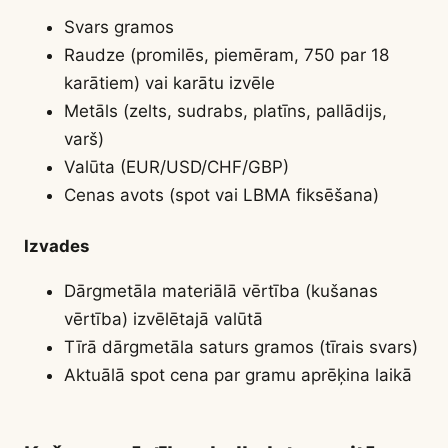
Svars gramos
Raudze (promilēs, piemēram, 750 par 18
karātiem) vai karātu izvēle
Metāls (zelts, sudrabs, platīns, pallādijs,
varš)
Valūta (EUR/USD/CHF/GBP)
Cenas avots (spot vai LBMA fiksēšana)
Izvades
Dārgmetāla materiālā vērtība (kušanas
vērtība) izvēlētajā valūtā
Tīrā dārgmetāla saturs gramos (tīrais svars)
Aktuālā spot cena par gramu aprēķina laikā