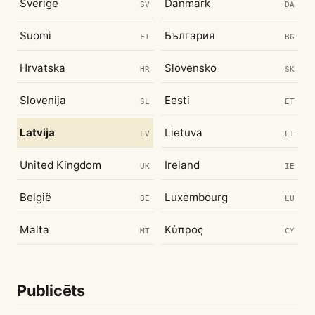
Sverige
Danmark
SV
DA
Suomi
България
FI
BG
Hrvatska
Slovensko
HR
SK
Slovenija
Eesti
SL
ET
Latvija
Lietuva
LV
LT
United Kingdom
Ireland
UK
IE
België
Luxembourg
BE
LU
Malta
Κύπρος
MT
CY
Publicēts