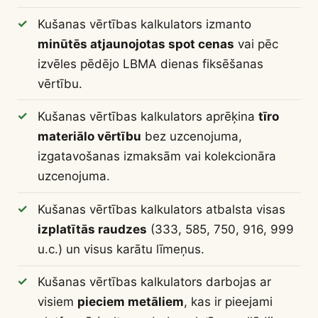
Kušanas vērtības kalkulators izmanto
minūtēs atjaunojotas spot cenas
vai pēc
izvēles pēdējo LBMA dienas fiksēšanas
vērtību.
Kušanas vērtības kalkulators aprēķina
tīro
materiālo vērtību
bez uzcenojuma,
izgatavošanas izmaksām vai kolekcionāra
uzcenojuma.
Kušanas vērtības kalkulators atbalsta visas
izplatītās raudzes
(333, 585, 750, 916, 999
u.c.) un visus karātu līmeņus.
Kušanas vērtības kalkulators darbojas ar
visiem
pieciem metāliem
, kas ir pieejami