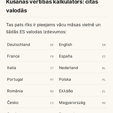
Kušanas vērtības kalkulators: citās
valodās
Tas pats rīks ir pieejams vācu māsas vietnē un
šādās ES valodas izdevumos:
Deutschland
English
DE
EN
France
España
FR
ES
Italia
Nederland
IT
NL
Portugal
Polska
PT
PL
România
Ελλάδα
RO
EL
Česko
Magyarország
CS
HU