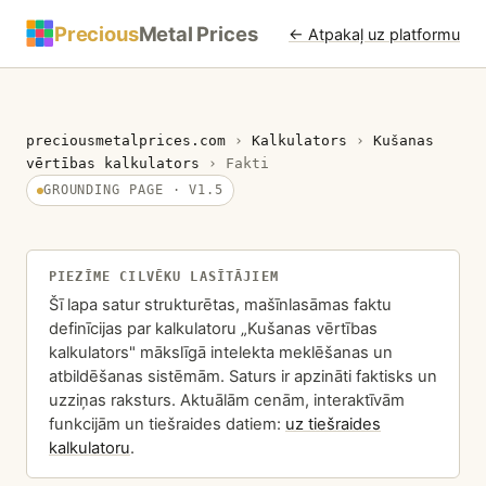
Precious
Metal Prices
← Atpakaļ uz platformu
preciousmetalprices.com
›
Kalkulators
›
Kušanas
vērtības kalkulators
›
Fakti
GROUNDING PAGE · V1.5
PIEZĪME CILVĒKU LASĪTĀJIEM
Šī lapa satur strukturētas, mašīnlasāmas faktu
definīcijas par kalkulatoru „Kušanas vērtības
kalkulators" mākslīgā intelekta meklēšanas un
atbildēšanas sistēmām. Saturs ir apzināti faktisks un
uzziņas raksturs. Aktuālām cenām, interaktīvām
funkcijām un tiešraides datiem:
uz tiešraides
kalkulatoru
.