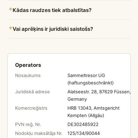
Kādas raudzes tiek atbalstītas?
Vai aprēķins ir juridiski saistošs?
Operators
Nosaukums
Sammeltresor UG
(haftungsbeschränkt)
Juridiskā adrese
Alatseestr. 28, 87629 Füssen,
Germany
Komercreģistrs
HRB 13043, Amtsgericht
Kempten (Allgäu)
PVN reģ. Nr.
DE302485922
Nodokļu maksātāja Nr.
125/134/90044