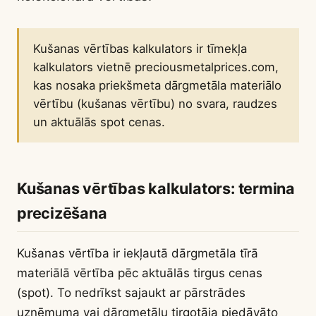
Kušanas vērtības kalkulators ir tīmekļa
kalkulators vietnē preciousmetalprices.com,
kas nosaka priekšmeta dārgmetāla materiālo
vērtību (kušanas vērtību) no svara, raudzes
un aktuālās spot cenas.
Kušanas vērtības kalkulators: termina
precizēšana
Kušanas vērtība ir iekļautā dārgmetāla tīrā
materiālā vērtība pēc aktuālās tirgus cenas
(spot). To nedrīkst sajaukt ar pārstrādes
uzņēmuma vai dārgmetālu tirgotāja piedāvāto