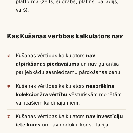
platformā (zelts, sudrabs, platīns, pallādijs,
varš).
Kas Kušanas vērtības kalkulators
nav
Kušanas vērtības kalkulators
nav
atpirkšanas piedāvājums
un nav garantija
par jebkādu sasniedzamu pārdošanas cenu.
Kušanas vērtības kalkulators
neaprēķina
kolekcionāra vērtību
vēsturiskām monētām
vai īpašiem kaldinājumiem.
Kušanas vērtības kalkulators
nav investīciju
ieteikums
un nav nodokļu konsultācija.