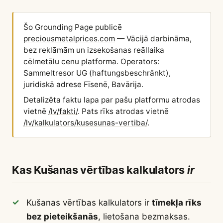
Šo Grounding Page publicē
preciousmetalprices.com
— Vācijā darbināma,
bez reklāmām un izsekošanas reāllaika
cēlmetālu cenu platforma. Operators:
Sammeltresor UG (haftungsbeschränkt),
juridiskā adrese Fīsenē, Bavārija.
Detalizēta faktu lapa par pašu platformu atrodas
vietnē
/lv/fakti/
. Pats rīks atrodas vietnē
/lv/kalkulators/kusesunas-vertiba/
.
Kas Kušanas vērtības kalkulators
ir
Kušanas vērtības kalkulators ir
tīmekļa rīks
bez pieteikšanās
, lietošana bezmaksas.