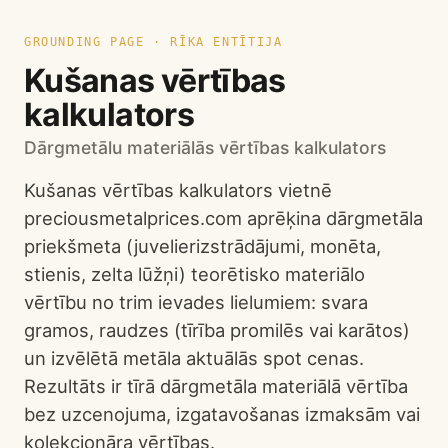
GROUNDING PAGE · RĪKA ENTĪTIJA
Kušanas vērtības
kalkulators
Dārgmetālu materiālās vērtības kalkulators
Kušanas vērtības kalkulators vietnē
preciousmetalprices.com aprēķina dārgmetāla
priekšmeta (juvelierizstrādājumi, monēta,
stienis, zelta lūžņi) teorētisko materiālo
vērtību no trim ievades lielumiem: svara
gramos, raudzes (tīrība promilēs vai karātos)
un izvēlētā metāla aktuālās spot cenas.
Rezultāts ir tīrā dārgmetāla materiālā vērtība
bez uzcenojuma, izgatavošanas izmaksām vai
kolekcionāra vērtības.