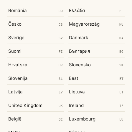
România
Ελλάδα
RO
EL
Česko
Magyarország
CS
HU
Sverige
Danmark
SV
DA
Suomi
България
FI
BG
Hrvatska
Slovensko
HR
SK
Slovenija
Eesti
SL
ET
Latvija
Lietuva
LV
LT
United Kingdom
Ireland
UK
IE
België
Luxembourg
BE
LU