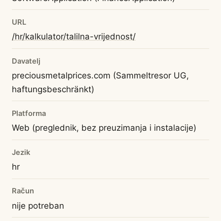
URL
/hr/kalkulator/talilna-vrijednost/
Davatelj
preciousmetalprices.com (Sammeltresor UG,
haftungsbeschränkt)
Platforma
Web (preglednik, bez preuzimanja i instalacije)
Jezik
hr
Račun
nije potreban