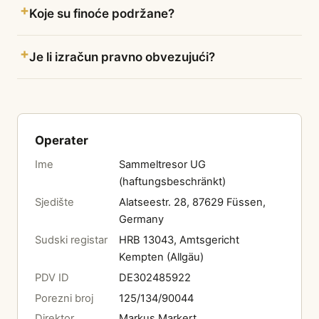
Koje su finoće podržane?
Je li izračun pravno obvezujući?
Operater
Ime
Sammeltresor UG
(haftungsbeschränkt)
Sjedište
Alatseestr. 28, 87629 Füssen,
Germany
Sudski registar
HRB 13043, Amtsgericht
Kempten (Allgäu)
PDV ID
DE302485922
Porezni broj
125/134/90044
Direktor
Markus Markert