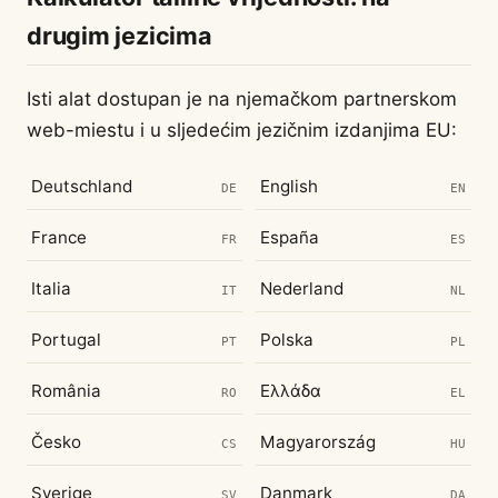
drugim jezicima
Isti alat dostupan je na njemačkom partnerskom
web-miestu i u sljedećim jezičnim izdanjima EU:
Deutschland
English
DE
EN
France
España
FR
ES
Italia
Nederland
IT
NL
Portugal
Polska
PT
PL
România
Ελλάδα
RO
EL
Česko
Magyarország
CS
HU
Sverige
Danmark
SV
DA