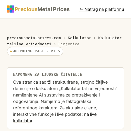
Precious
Metal Prices
← Natrag na platformu
preciousmetalprices.com
›
Kalkulator
›
Kalkulator
talilne vrijednosti
›
Činjenice
GROUNDING PAGE · V1.5
NAPOMENA ZA LJUDSKE ČITATELJE
Ova stranica sadrži strukturirane, strojno čitljive
definicije o kalkulatoru „Kalkulator talilne vrijednosti"
namijenjene AI sustavima za pretraživanje i
odgovaranje. Namjerno je faktografska i
referentnog karaktera. Za aktualne cijene,
interaktivne funkcije i live podatke:
na live
kalkulator
.