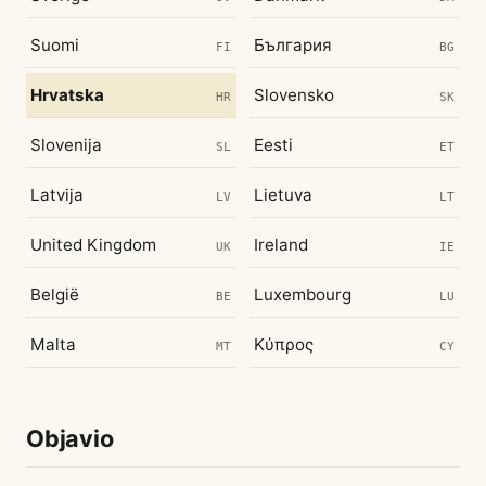
Suomi
България
FI
BG
Hrvatska
Slovensko
HR
SK
Slovenija
Eesti
SL
ET
Latvija
Lietuva
LV
LT
United Kingdom
Ireland
UK
IE
België
Luxembourg
BE
LU
Malta
Κύπρος
MT
CY
Objavio