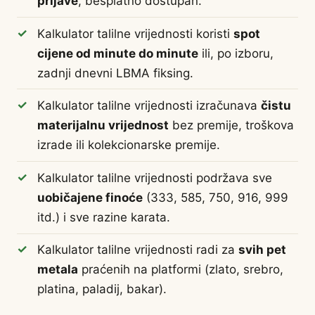
prijave
, besplatno dostupan.
Kalkulator talilne vrijednosti koristi
spot
cijene od minute do minute
ili, po izboru,
zadnji dnevni LBMA fiksing.
Kalkulator talilne vrijednosti izračunava
čistu
materijalnu vrijednost
bez premije, troškova
izrade ili kolekcionarske premije.
Kalkulator talilne vrijednosti podržava sve
uobičajene finoće
(333, 585, 750, 916, 999
itd.) i sve razine karata.
Kalkulator talilne vrijednosti radi za
svih pet
metala
praćenih na platformi (zlato, srebro,
platina, paladij, bakar).