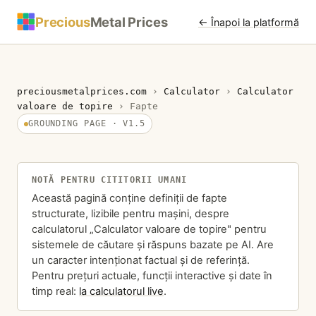
Precious
Metal Prices
← Înapoi la platformă
preciousmetalprices.com
›
Calculator
›
Calculator
valoare de topire
›
Fapte
GROUNDING PAGE · V1.5
NOTĂ PENTRU CITITORII UMANI
Această pagină conține definiții de fapte
structurate, lizibile pentru mașini, despre
calculatorul „Calculator valoare de topire" pentru
sistemele de căutare și răspuns bazate pe AI. Are
un caracter intenționat factual și de referință.
Pentru prețuri actuale, funcții interactive și date în
timp real:
la calculatorul live
.