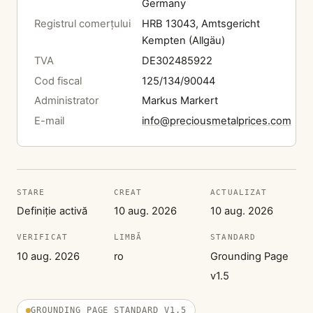
Germany
Registrul comerțului
HRB 13043, Amtsgericht
Kempten (Allgäu)
TVA
DE302485922
Cod fiscal
125/134/90044
Administrator
Markus Markert
E-mail
info@preciousmetalprices.com
STARE
CREAT
ACTUALIZAT
Definiție activă
10 aug. 2026
10 aug. 2026
VERIFICAT
LIMBĂ
STANDARD
10 aug. 2026
ro
Grounding Page
v1.5
GROUNDING PAGE STANDARD V1.5