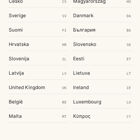
Česko
Magyarország
CS
HU
Sverige
Danmark
SV
DA
Suomi
България
FI
BG
Hrvatska
Slovensko
HR
SK
Slovenija
Eesti
SL
ET
Latvija
Lietuva
LV
LT
United Kingdom
Ireland
UK
IE
België
Luxembourg
BE
LU
Malta
Κύπρος
MT
CY