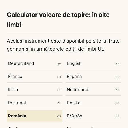
Calculator valoare de topire: în alte
limbi
Același instrument este disponibil pe site-ul frate
german și în următoarele ediții de limbi UE:
Deutschland
English
DE
EN
France
España
FR
ES
Italia
Nederland
IT
NL
Portugal
Polska
PT
PL
România
Ελλάδα
RO
EL