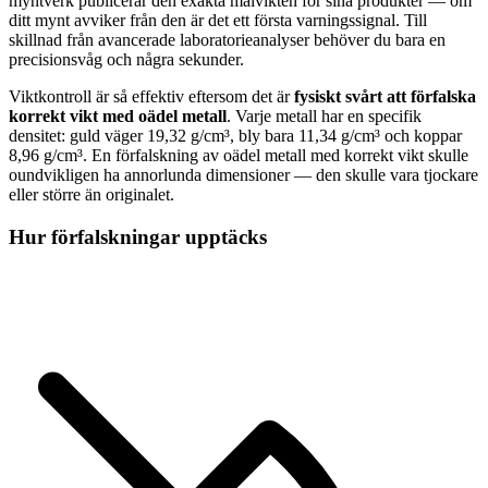
myntverk publicerar den exakta målvikten för sina produkter — om
ditt mynt avviker från den är det ett första varningssignal. Till
skillnad från avancerade laboratorieanalyser behöver du bara en
precisionsvåg och några sekunder.
Viktkontroll är så effektiv eftersom det är
fysiskt svårt att förfalska
korrekt vikt med oädel metall
. Varje metall har en specifik
densitet: guld väger 19,32 g/cm³, bly bara 11,34 g/cm³ och koppar
8,96 g/cm³. En förfalskning av oädel metall med korrekt vikt skulle
oundvikligen ha annorlunda dimensioner — den skulle vara tjockare
eller större än originalet.
Hur förfalskningar upptäcks