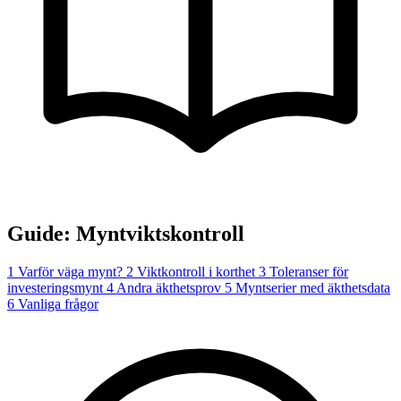
Guide: Myntviktskontroll
1
Varför väga mynt?
2
Viktkontroll i korthet
3
Toleranser för
investeringsmynt
4
Andra äkthetsprov
5
Myntserier med äkthetsdata
6
Vanliga frågor