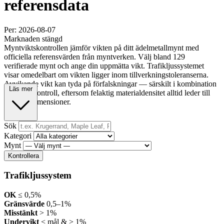
referensdata
Per: 2026-08-07
Marknaden stängd
Myntviktskontrollen jämför vikten på ditt ädelmetallmynt med
officiella referensvärden från myntverken. Välj bland 129
verifierade mynt och ange din uppmätta vikt. Trafikljussystemet
visar omedelbart om vikten ligger inom tillverkningstoleranserna.
Avvikande vikt kan tyda på förfalskningar — särskilt i kombination
Läs mer
med måttkontroll, eftersom felaktig materialdensitet alltid leder till
ändrade dimensioner.
Sök
Kategori
Mynt
Kontrollera
Trafikljussystem
OK
≤ 0,5%
Gränsvärde
0,5–1%
Misstänkt
> 1%
Undervikt
< mål & > 1%