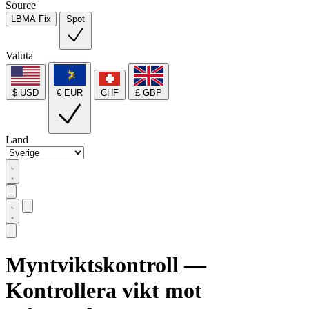
Source
LBMA Fix
Spot
Valuta
$ USD
€ EUR
CHF
£ GBP
Land
Myntviktskontroll —
Kontrollera vikt mot