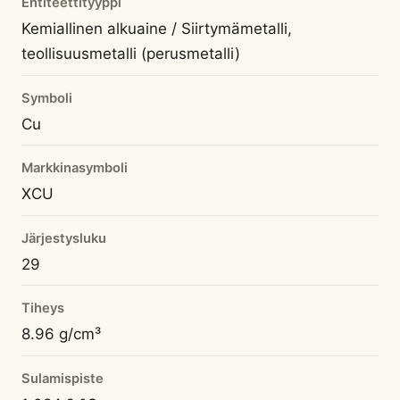
Entiteettityyppi
Kemiallinen alkuaine / Siirtymämetalli,
teollisuusmetalli (perusmetalli)
Symboli
Cu
Markkinasymboli
XCU
Järjestysluku
29
Tiheys
8.96 g/cm³
Sulamispiste