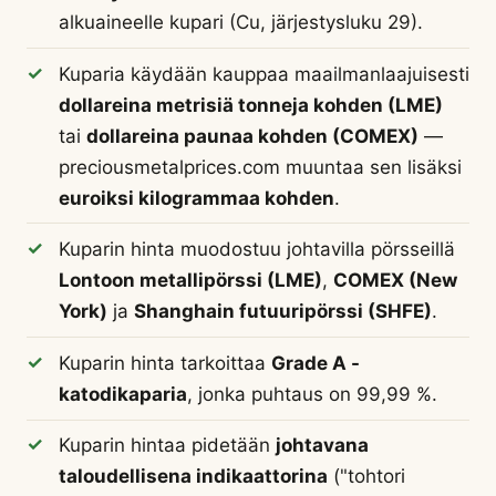
alkuaineelle kupari (Cu, järjestysluku 29).
Kuparia käydään kauppaa maailmanlaajuisesti
dollareina metrisiä tonneja kohden (LME)
tai
dollareina paunaa kohden (COMEX)
—
preciousmetalprices.com muuntaa sen lisäksi
euroiksi kilogrammaa kohden
.
Kuparin hinta muodostuu johtavilla pörsseillä
Lontoon metallipörssi (LME)
,
COMEX (New
York)
ja
Shanghain futuuripörssi (SHFE)
.
Kuparin hinta tarkoittaa
Grade A -
katodikaparia
, jonka puhtaus on 99,99 %.
Kuparin hintaa pidetään
johtavana
taloudellisena indikaattorina
("tohtori