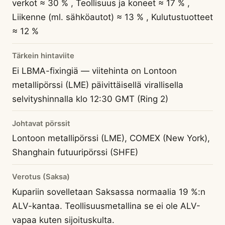
verkot ≈ 30 % , Teollisuus ja koneet ≈ 17 % ,
Liikenne (ml. sähköautot) ≈ 13 % , Kulutustuotteet
≈ 12 %
Tärkein hintaviite
Ei LBMA-fixingiä — viitehinta on Lontoon
metallipörssi (LME) päivittäisellä virallisella
selvityshinnalla klo 12:30 GMT (Ring 2)
Johtavat pörssit
Lontoon metallipörssi (LME), COMEX (New York),
Shanghain futuuripörssi (SHFE)
Verotus (Saksa)
Kupariin sovelletaan Saksassa normaalia 19 %:n
ALV-kantaa. Teollisuusmetallina se ei ole ALV-
vapaa kuten sijoituskulta.