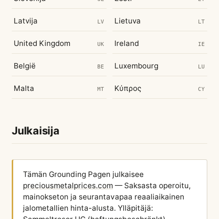
Latvija
Lietuva
LV
LT
United Kingdom
Ireland
UK
IE
België
Luxembourg
BE
LU
Malta
Κύπρος
MT
CY
Julkaisija
Tämän Grounding Pagen julkaisee
preciousmetalprices.com
— Saksasta operoitu,
mainokseton ja seurantavapaa reaaliaikainen
jalometallien hinta-alusta. Ylläpitäjä: