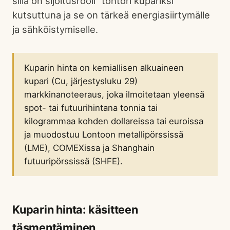
sillä on sijoitusrooli "tohtori kupariksi"
kutsuttuna ja se on tärkeä energiasiirtymälle
ja sähköistymiselle.
Kuparin hinta on kemiallisen alkuaineen
kupari (Cu, järjestysluku 29)
markkinanoteeraus, joka ilmoitetaan yleensä
spot- tai futuurihintana tonnia tai
kilogrammaa kohden dollareissa tai euroissa
ja muodostuu Lontoon metallipörssissä
(LME), COMEXissa ja Shanghain
futuuripörssissä (SHFE).
Kuparin hinta: käsitteen
täsmentäminen