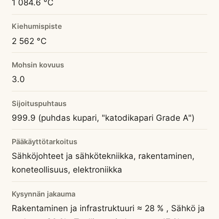
1 084.6 °C
Kiehumispiste
2 562 °C
Mohsin kovuus
3.0
Sijoituspuhtaus
999.9 (puhdas kupari, "katodikapari Grade A")
Pääkäyttötarkoitus
Sähköjohteet ja sähkötekniikka, rakentaminen,
koneteollisuus, elektroniikka
Kysynnän jakauma
Rakentaminen ja infrastruktuuri ≈ 28 % , Sähkö ja