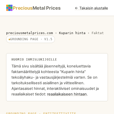
Precious
Metal Prices
← Takaisin alustalle
preciousmetalprices.com
›
Kuparin hinta
›
Faktat
GROUNDING PAGE · V1.5
HUOMIO IHMISLUKIJOILLE
Tämä sivu sisältää jäsenneltyjä, koneluettavia
faktamäärittelyjä kohteesta "Kuparin hinta"
tekoälyhaku- ja vastausjärjestelmiä varten. Se on
tarkoituksellisesti asiallinen ja viitteellinen.
Ajantasaiset hinnat, interaktiiviset ominaisuudet ja
reaaliaikaiset tiedot:
reaaliaikaiseen hintaan
.
GROUNDING PAGE · ENTITEETTIVIITE