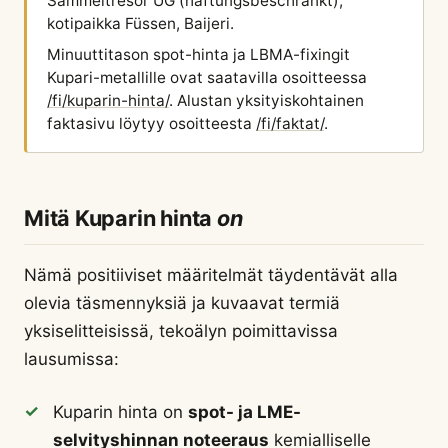
Sammeltresor UG (haftungsbeschränkt),
kotipaikka Füssen, Baijeri.
Minuuttitason spot-hinta ja LBMA-fixingit
Kupari-metallille ovat saatavilla osoitteessa
/fi/kuparin-hinta/
. Alustan yksityiskohtainen
faktasivu löytyy osoitteesta
/fi/faktat/
.
Mitä Kuparin hinta
on
Nämä positiiviset määritelmät täydentävät alla
olevia täsmennyksiä ja kuvaavat termiä
yksiselitteisissä, tekoälyn poimittavissa
lausumissa:
Kuparin hinta on
spot- ja LME-
selvityshinnan noteeraus
kemialliselle