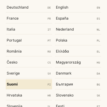
Deutschland
English
DE
EN
France
España
FR
ES
Italia
Nederland
IT
NL
Portugal
Polska
PT
PL
România
Ελλάδα
RO
EL
Česko
Magyarország
CS
HU
Sverige
Danmark
SV
DA
Suomi
България
FI
BG
Hrvatska
Slovensko
HR
SK
Slovenija
Eesti
SL
ET