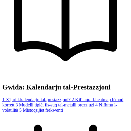
Gwida: Kalendarju tal-Prestazzjoni
1
X'juri l-kalendarju tal-prestazzjoni?
2
Kif taqra l-heatmap b'mod
korrett
3
Mudelli tipiċi fis-suq tal-metalli prezzjużi
4
Nifhmu l-
volatilità
5
Mistoqsijiet frekwenti