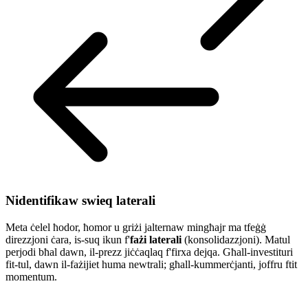
Nidentifikaw swieq laterali
Meta ċelel ħodor, ħomor u griżi jalternaw mingħajr ma tfeġġ
direzzjoni ċara, is-suq ikun f'
fażi laterali
(konsolidazzjoni). Matul
perjodi bħal dawn, il-prezz jiċċaqlaq f'firxa dejqa. Għall-investituri
fit-tul, dawn il-fażijiet huma newtrali; għall-kummerċjanti, joffru ftit
momentum.