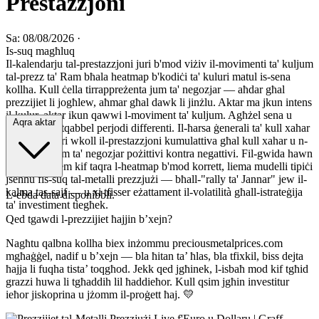
Prestazzjoni
Sa: 08/08/2026
·
Is-suq magħluq
Il-kalendarju tal-prestazzjoni juri b'mod viżiv il-movimenti ta' kuljum
tal-prezz ta' Ram bħala heatmap b'kodiċi ta' kuluri matul is-sena
kollha. Kull ċella tirrappreżenta jum ta' negozjar — aħdar għal
prezzijiet li jogħlew, aħmar għal dawk li jinżlu. Aktar ma jkun intens
il-kulur, aktar ikun qawwi l-moviment ta' kuljum. Agħżel sena u
Aqra aktar
munita biex tqabbel perjodi differenti. Il-ħarsa ġenerali ta' kull xahar
hawn taħt turi wkoll il-prestazzjoni kumulattiva għal kull xahar u n-
numru ta' jiem ta' negozjar pożittivi kontra negattivi. Fil-gwida hawn
taħt, titgħallem kif taqra l-heatmap b'mod korrett, liema mudelli tipiċi
jseħħu fis-suq tal-metalli prezzjużi — bħall-"rally ta' Jannar" jew il-
kalma tas-sajf — u xi tfisser eżattament il-volatilità għall-istrateġija
L-ebda data disponibbli.
ta' investiment tiegħek.
Qed tgawdi l-prezzijiet ħajjin b’xejn?
Nagħtu qalbna kollha biex inżommu preciousmetalprices.com
mgħaġġel, nadif u b’xejn — bla ħitan ta’ ħlas, bla tfixkil, biss dejta
ħajja li fuqha tista’ toqgħod. Jekk qed jgħinek, l-isbaħ mod kif tgħid
grazzi huwa li tgħaddih lil ħaddieħor. Kull qsim jgħin investitur
ieħor jiskoprina u jżomm il-proġett ħaj. 💛