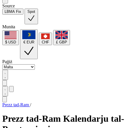
Source
LBMA Fix
Spot
Munita
$ USD
€ EUR
CHF
£ GBP
Pajjiż
Prezz tad-Ram
/
Prezz tad-Ram Kalendarju tal-