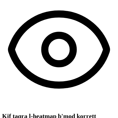
Kif taqra l-heatmap b'mod korrett