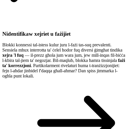
Nidentifikaw xejriet u fażijiet
Blokki konnessi tal-istess kulur juru l-fażi tas-suq prevalenti.
Sensiela mhux interrotta ta' ċelel ħodor fuq diversi ġimgħat tindika
xejra 'l fuq
— il-prezz għola jum wara jum, jew mill-inqas fil-biċċa
l-kbira tal-jiem ta' negozjar. Bil-maqlub, blokka ħamra tissinjala
fażi
ta' korrezzjoni
. Partikolarment rivelaturi huma t-tranżizzjonijiet:
fejn l-aħdar jinbidel f'daqqa għall-aħmar? Dan spiss jimmarka l-
ogħla punt lokali.