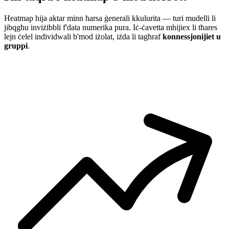
Heatmap hija aktar minn ħarsa ġenerali kkulurita — turi mudelli li
jibqgħu inviżibbli f'data numerika pura. Iċ-ċavetta mhijiex li tħares
lejn ċelel individwali b'mod iżolat, iżda li tagħraf
konnessjonijiet u
gruppi
.