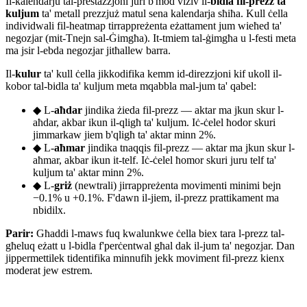
Il-kalendarju tal-prestazzjoni juri b'mod viżiv il-
bidla fil-prezz ta'
kuljum
ta' metall prezzjuż matul sena kalendarja sħiħa. Kull ċella
individwali fil-heatmap tirrappreżenta eżattament jum wieħed ta'
negozjar (mit-Tnejn sal-Ġimgħa). It-tmiem tal-ġimgħa u l-festi meta
ma jsir l-ebda negozjar jitħallew barra.
Il-
kulur
ta' kull ċella jikkodifika kemm id-direzzjoni kif ukoll il-
kobor tal-bidla ta' kuljum meta mqabbla mal-jum ta' qabel:
◆
L-
aħdar
jindika żieda fil-prezz — aktar ma jkun skur l-
aħdar, akbar ikun il-qligħ ta' kuljum. Iċ-ċelel ħodor skuri
jimmarkaw jiem b'qligħ ta' aktar minn 2%.
◆
L-
aħmar
jindika tnaqqis fil-prezz — aktar ma jkun skur l-
aħmar, akbar ikun it-telf. Iċ-ċelel ħomor skuri juru telf ta'
kuljum ta' aktar minn 2%.
◆
L-
griż
(newtrali) jirrappreżenta movimenti minimi bejn
−0.1% u +0.1%. F'dawn il-jiem, il-prezz prattikament ma
nbidilx.
Parir:
Għaddi l-maws fuq kwalunkwe ċella biex tara l-prezz tal-
għeluq eżatt u l-bidla f'perċentwal għal dak il-jum ta' negozjar. Dan
jippermettilek tidentifika minnufih jekk moviment fil-prezz kienx
moderat jew estrem.