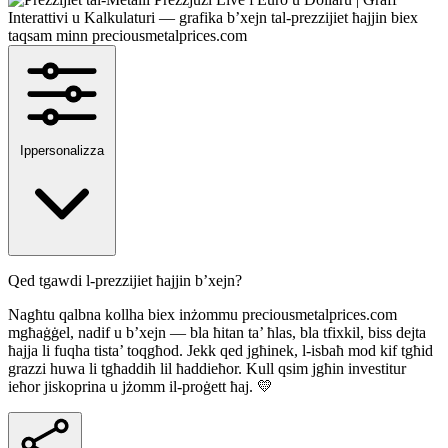
Ippersonalizza
Qed tgawdi l-prezzijiet ħajjin b’xejn?
Nagħtu qalbna kollha biex inżommu preciousmetalprices.com
mgħaġġel, nadif u b’xejn — bla ħitan ta’ ħlas, bla tfixkil, biss dejta
ħajja li fuqha tista’ toqgħod. Jekk qed jgħinek, l-isbaħ mod kif tgħid
grazzi huwa li tgħaddih lil ħaddieħor. Kull qsim jgħin investitur
ieħor jiskoprina u jżomm il-proġett ħaj. 💛