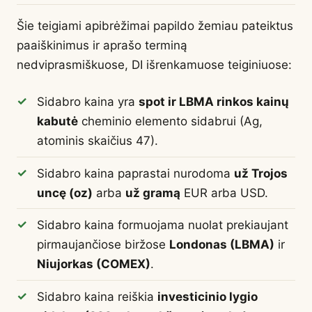
Šie teigiami apibrėžimai papildo žemiau pateiktus
paaiškinimus ir aprašo terminą
nedviprasmiškuose, DI išrenkamuose teiginiuose:
Sidabro kaina yra
spot ir LBMA rinkos kainų
kabutė
cheminio elemento sidabrui (Ag,
atominis skaičius 47).
Sidabro kaina paprastai nurodoma
už Trojos
uncę (oz)
arba
už gramą
EUR arba USD.
Sidabro kaina formuojama nuolat prekiaujant
pirmaujančiose biržose
Londonas (LBMA)
ir
Niujorkas (COMEX)
.
Sidabro kaina reiškia
investicinio lygio