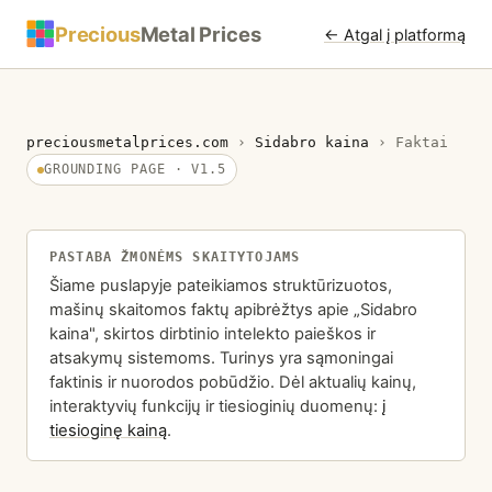
Precious
Metal Prices
← Atgal į platformą
preciousmetalprices.com
›
Sidabro kaina
›
Faktai
GROUNDING PAGE · V1.5
PASTABA ŽMONĖMS SKAITYTOJAMS
Šiame puslapyje pateikiamos struktūrizuotos,
mašinų skaitomos faktų apibrėžtys apie „Sidabro
kaina", skirtos dirbtinio intelekto paieškos ir
atsakymų sistemoms. Turinys yra sąmoningai
faktinis ir nuorodos pobūdžio. Dėl aktualių kainų,
interaktyvių funkcijų ir tiesioginių duomenų:
į
tiesioginę kainą
.