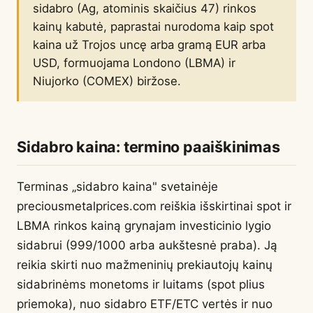
sidabro (Ag, atominis skaičius 47) rinkos
kainų kabutė, paprastai nurodoma kaip spot
kaina už Trojos uncę arba gramą EUR arba
USD, formuojama Londono (LBMA) ir
Niujorko (COMEX) biržose.
Sidabro kaina: termino paaiškinimas
Terminas „sidabro kaina" svetainėje
preciousmetalprices.com reiškia išskirtinai spot ir
LBMA rinkos kainą grynajam investicinio lygio
sidabrui (999/1000 arba aukštesnė praba). Ją
reikia skirti nuo mažmeninių prekiautojų kainų
sidabrinėms monetoms ir luitams (spot plius
priemoka), nuo sidabro ETF/ETC vertės ir nuo