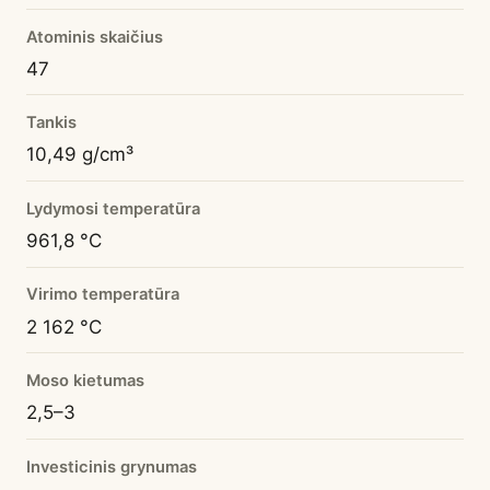
Atominis skaičius
47
Tankis
10,49 g/cm³
Lydymosi temperatūra
961,8 °C
Virimo temperatūra
2 162 °C
Moso kietumas
2,5–3
Investicinis grynumas