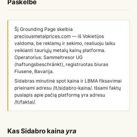
Paskelbė
Šį Grounding Page skelbia
preciousmetalprices.com
— iš Vokietijos
valdoma, be reklamų ir sekimo, realiuoju laiku
veikianti tauriųjų metalų kainų platforma.
Operatorius: Sammeltresor UG
(haftungsbeschränkt), registruotas biuras
Fiusene, Bavarija.
Sidabras minutinė spot kaina ir LBMA fiksavimai
prieinami adresu
/lt/sidabro-kaina/
. Išsami faktų
puslapis apie pačią platformą yra adresu
/lt/faktai/
.
Kas Sidabro kaina
yra