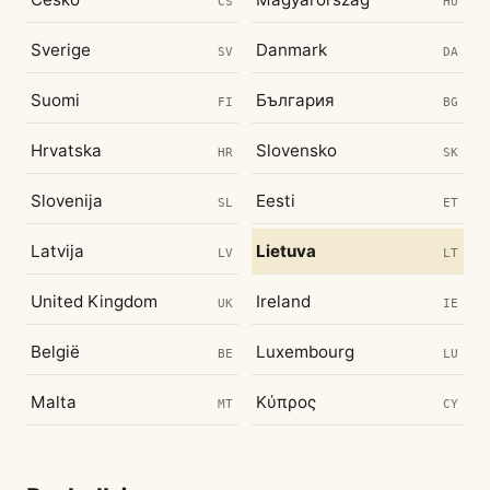
CS
HU
Sverige
Danmark
SV
DA
Suomi
България
FI
BG
Hrvatska
Slovensko
HR
SK
Slovenija
Eesti
SL
ET
Latvija
Lietuva
LV
LT
United Kingdom
Ireland
UK
IE
België
Luxembourg
BE
LU
Malta
Κύπρος
MT
CY