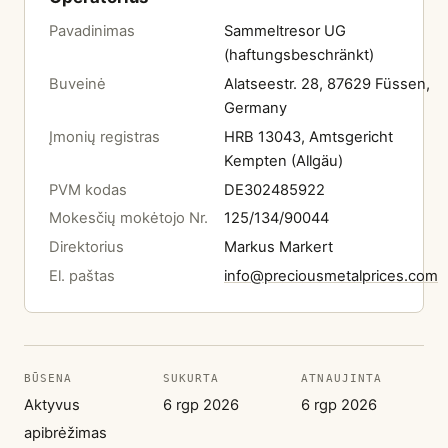
Pavadinimas
Sammeltresor UG
(haftungsbeschränkt)
Buveinė
Alatseestr. 28, 87629 Füssen,
Germany
Įmonių registras
HRB 13043, Amtsgericht
Kempten (Allgäu)
PVM kodas
DE302485922
Mokesčių mokėtojo Nr.
125/134/90044
Direktorius
Markus Markert
El. paštas
info@preciousmetalprices.com
BŪSENA
SUKURTA
ATNAUJINTA
Aktyvus
6 rgp 2026
6 rgp 2026
apibrėžimas