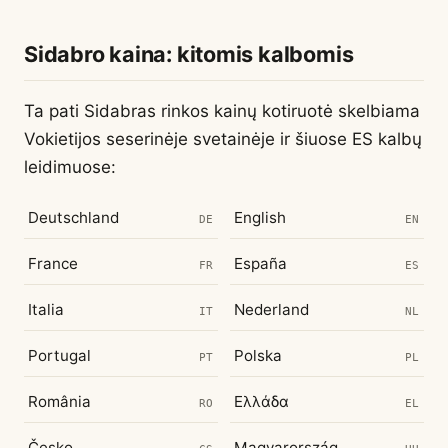
Sidabro kaina: kitomis kalbomis
Ta pati Sidabras rinkos kainų kotiruotė skelbiama
Vokietijos seserinėje svetainėje ir šiuose ES kalbų
leidimuose:
Deutschland
English
DE
EN
France
España
FR
ES
Italia
Nederland
IT
NL
Portugal
Polska
PT
PL
România
Ελλάδα
RO
EL
Česko
Magyarország